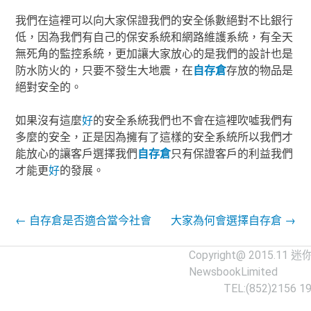
我們在這裡可以向大家保證我們的安全係數絕對不比銀行
低，因為我們有自己的保安系統和網路維護系統，有全天
無死角的監控系統，更加讓大家放心的是我們的設計也是
防水防火的，只要不發生大地震，在
自存倉
存放的物品是
絕對安全的。
如果沒有這麼
好
的安全系統我們也不會在這裡吹噓我們有
多麼的安全，正是因為擁有了這樣的安全系統所以我們才
能放心的讓客戶選擇我們
自存倉
只有保證客戶的利益我們
才能更
好
的發展。
Post navigation
←
自存倉是否適合當今社會
大家為何會選擇自存倉
→
Copyright@ 2015.11
迷
NewsbookLimited
TEL:(852)2156 1