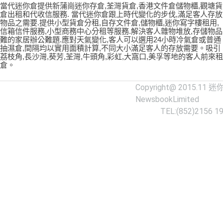
當代迷你倉提供新蒲崗迷你存倉,荃灣貨倉,香港文件倉儲物櫃,觀塘貨
倉出租和代收信服務. 當代迷你倉跟上時代變化的步伐,滿足客人存放
物品之需要.提供小型貨倉分租,自存文件倉,儲物櫃,迷你寫字樓租用,
信箱信件服務,小型商務中心分租等服務.解決客人雜物堆放,存儲物品
難的家居辦公難題.應對天氣變化,客人可以選用24小時冷氣倉或普通
抽濕倉,間隔均以實用面積計算,不同大小滿足客人的存放需要。吸引
荔枝角,長沙灣,葵芳,荃灣,牛頭角,彩虹,大窩口,美孚等地的客人前來租
倉。
Copyright@ 2015.11
迷
NewsbookLimited
TEL:(852)2156 1