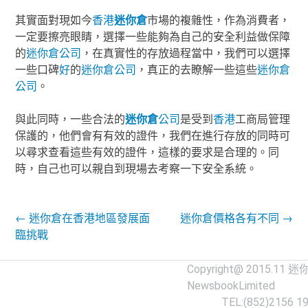
其實面對現如今
香港
迷你倉
市場的複雜性，作為消費者，
一定要擦亮眼睛，選擇一些能夠為自己的安全利益做保障
的
迷你倉
公司
，在真實性的存放過程當中，我們可以選擇
一些口碑
好
的
迷你倉
公司
，真正的去瞭解一些這些
迷你倉
公司
。
與此同時，一些合法的
迷你倉
公司
是受到
香港
工商局管理
保護的，他們會有有效的證件，我們在進行存放的同時可
以尋求查看這些有效的證件，這樣的要求是合理的。同
時，自己也可以親自到現場去考察一下安全系統。
Post navigation
←
迷你倉在香港地區發展面
迷你倉價格各有不同
→
臨挑戰
Copyright@ 2015.11
迷
NewsbookLimited
TEL:(852)2156 1