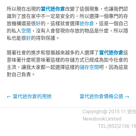
所以現在出現的
當代
迷你倉
改變了這個現象，也讓我們認
識到了放在家中不一定是安全的，所以選擇一個專門的存
放機構還是很
好
的，這樣就會選擇
迷你倉
，這是一個自己
的私人
空間
，沒有人會發現你存放的物品是什麼，所以隱
私也能很
好
的得到保護。
隨著社會的進步和發展越來越多的人選擇了
當代
迷你倉
這
意味著什麼呢意味著這樣的存儲方式已經成為如今社會的
主流，讓我大家都一起選擇這樣的
儲存
空間
吧，因為這是
對自己負責。
Post navigation
←
當代迷你倉的用途
當代迷你倉價格公道
→
Copyright@ 2015.11
迷
NewsbookLimited
TEL:(852)2156 1