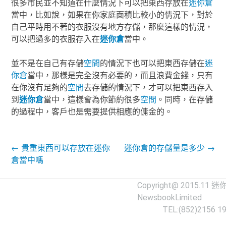
很多市民並不知道在什麼情況下可以把東西存放在
迷你倉
當中，比如說，如果在你家庭面積比較小的情況下，對於
自己平時用不著的衣服沒有地方存儲，那麼這樣的情況，
可以把過多的衣服存入在
迷你倉
當中。
並不是在自己有存儲
空間
的情況下也可以把東西存儲在
迷
你倉
當中，那樣是完全沒有必要的，而且浪費金錢，只有
在你沒有足夠的
空間
去存儲的情況下，才可以把東西存入
到
迷你倉
當中，這樣會為你節約很多
空間
。同時，在存儲
的過程中，客戶也是需要提供相應的傭金的。
Post navigation
←
貴重東西可以存放在迷你
迷你倉的存儲量是多少
→
倉當中嗎
Copyright@ 2015.11
迷
NewsbookLimited
TEL:(852)2156 1