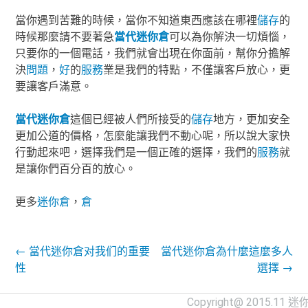
當你遇到苦難的時候，當你不知道東西應該在哪裡
儲存
的
時候那麼請不要著急
當代
迷你倉
可以為你解決一切煩惱，
只要你的一個電話，我們就會出現在你面前，幫你分擔解
決
問題
，
好
的
服務
業是我們的特點，不僅讓客戶放心，更
要讓客戶滿意。
當代
迷你倉
這個已經被人們所接受的
儲存
地方，更加安全
更加公道的價格，怎麼能讓我們不動心呢，所以說大家快
行動起來吧，選擇我們是一個正確的選擇，我們的
服務
就
是讓你們百分百的放心。
更多
迷你倉
，
倉
Post navigation
←
當代迷你倉对我们的重要
當代迷你倉為什麼這麼多人
性
選擇
→
Copyright@ 2015.11
迷