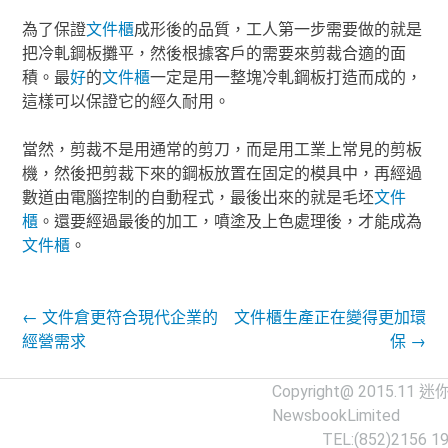
為了保證
文件櫃
成形後的品質，工人第一步需要做的就是
把冷軋鋼板攤平，然後根據客戶的需要來剪裁合適的面
積。最
好
的
文件櫃
一定是用一整塊冷軋鋼板打造而成的，
這樣可以保證它的經久耐用。
當然，剪裁不是用通常的剪刀，而是用工業上常見的剪板
機，然後把剪裁下來的鋼板放置在固定的模具中，再經過
數道由電腦控制的自動程式，最後出來的就是毛坯
文件
櫃
。還要經過最後的加工，噴塗及上色處理後，才能成為
文件櫃
。
Post navigation
←
文件倉更符合現代企業的
文件櫃生產正在變得更加環
經營需求
保
→
Copyright@ 2015.11
迷
NewsbookLimited
TEL:(852)2156 1