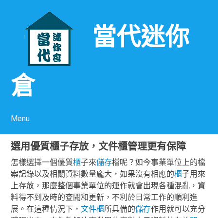
當代迷你
倉
Menu
Skip to content
選用優質櫃子存放，文件櫃管理更有保障
怎樣選擇一個優質
櫃
子來
儲存
檔呢？如今事業單位上的檔
案記錄以及相關資料數量龐大，如果沒有相應的
櫃
子用來
上存放，那麼整個事業單位的運作就會出現各種混亂，資
料得不到及時的查閱和更新，不利於日常工作的順利進
展。在這種情況下，
文件櫃
所具備的
儲存
作用就可以充分