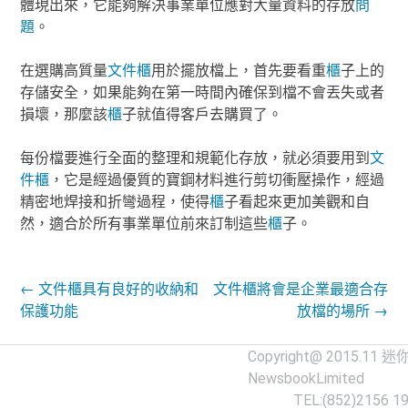
體現出來，它能夠解決事業單位應對大量資料的存放
問
題
。
在選購高質量
文件櫃
用於擺放檔上，首先要看重
櫃
子上的
存儲安全，如果能夠在第一時間內確保到檔不會丟失或者
損壞，那麼該
櫃
子就值得客戶去購買了。
每份檔要進行全面的整理和規範化存放，就必須要用到
文
件櫃
，它是經過優質的寶鋼材料進行剪切衝壓操作，經過
精密地焊接和折彎過程，使得
櫃
子看起來更加美觀和自
然，適合於所有事業單位前來訂制這些
櫃
子。
Post navigation
←
文件櫃具有良好的收納和
文件櫃將會是企業最適合存
保護功能
放檔的場所
→
Copyright@ 2015.11
迷
NewsbookLimited
TEL:(852)2156 1