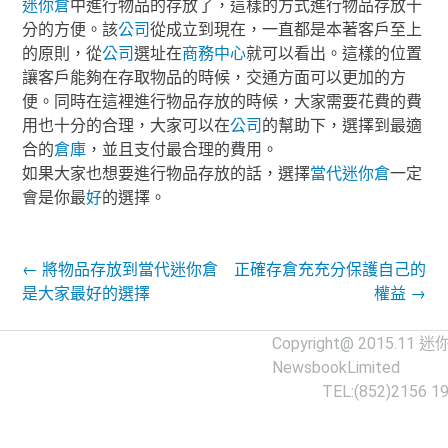
迷你倉
中進行物品的存放了，這樣的方式進行物品存放十
分的方便。
該
公司
從成立到現在，一直都是本著客戶至上
的原則，從
公司
選址在
商務中心
就可以看出。
這樣的位置
讓客戶能夠在存取物品的時候，交通方面可以更加的方
便。
同時在這裡進行物品存放的時候，大家需要花費的費
用也十分的合理，大家可以在
公司
的幫助下，選擇到最適
合的
倉庫
，並且支付最合理的費用。
如果大家也想要進行物品存放的話，選擇
當代
迷你倉
一定
會是你最
好
的選擇。
Post navigation
←
將物品存放到當代迷你倉
正確存倉充充分保護自己的
是大家最好的選擇
權益
→
Copyright@ 2015.11
迷
NewsbookLimited
TEL:(852)2156 1