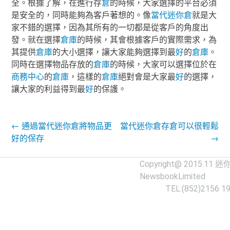
全。
根據了解，在進行存
倉
的時候，大家選擇的平台必須
是安全的，同時能夠為客戶著想的。
像
當代
迷你倉
就是大
家不錯的選擇，因為其所有的一切都是從客戶的角度出
發。
就在選擇
倉庫
的時候，其會根據客戶的實際需求，為
其提供
倉庫
的大小選擇，讓大家能夠選擇到最
好
的
倉庫
。
同時在選擇物品存放的
倉庫
的時候，大家可以選擇位於在
商務中心
的
倉庫
，這樣的
倉庫
絕對會是大家最
好
的選擇，
讓大家的利益得到最
好
的保護。
Post navigation
←
通過當代迷你倉將物品更
當代迷你倉存倉可以很輕鬆
好的保存
→
Copyright@ 2015.11
迷
NewsbookLimited
TEL:(852)2156 1