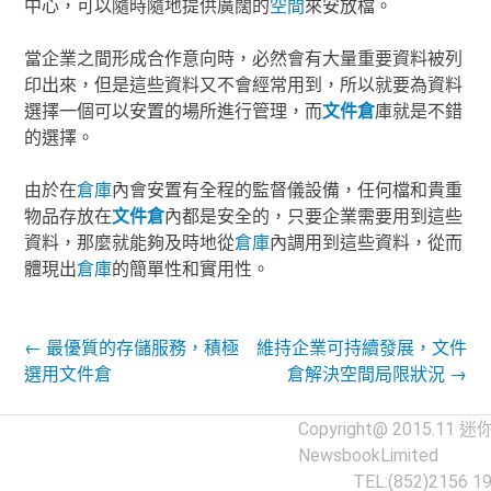
中心，可以隨時隨地提供廣闊的
空間
來安放檔。
當企業之間形成合作意向時，必然會有大量重要資料被列
印出來，但是這些資料又不會經常用到，所以就要為資料
選擇一個可以安置的場所進行管理，而
文件倉
庫就是不錯
的選擇。
由於在
倉庫
內會安置有全程的監督儀設備，任何檔和貴重
物品存放在
文件倉
內都是安全的，只要企業需要用到這些
資料，那麼就能夠及時地從
倉庫
內調用到這些資料，從而
體現出
倉庫
的簡單性和實用性。
Post navigation
←
最優質的存儲服務，積極
維持企業可持續發展，文件
選用文件倉
倉解決空間局限狀況
→
Copyright@ 2015.11
迷
NewsbookLimited
TEL:(852)2156 1