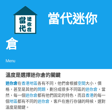
當代迷你
倉
Menu
Skip to content
溫度是選擇迷你倉的關鍵
迷你倉
在
香港
地區
各有不同，他們會根據
空間
大小，價
格，甚至是其他的
問題
，劃分成很多不同區的
迷你倉
，當
然，每一個
迷你倉
都有他們固定的特色，而且
香港
的每一
個
地區
都有不同的
迷你倉
，客戶在進行存儲的時候，選對
溫度是關鍵。