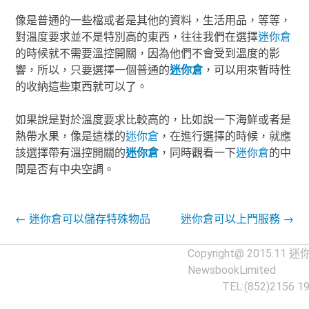
像是普通的一些檔或者是其他的資料，生活用品，等等，
對溫度要求並不是特別高的東西，往往我們在選擇
迷你倉
的時候就不需要溫控開關，因為他們不會受到溫度的影
響，所以，只要選擇一個普通的
迷你倉
，可以用來暫時性
的收納這些東西就可以了。
如果說是對於溫度要求比較高的，比如說一下海鮮或者是
熱帶水果，像是這樣的
迷你倉
，在進行選擇的時候，就應
該選擇帶有溫控開關的
迷你倉
，同時觀看一下
迷你倉
的中
間是否有中央空調。
Post navigation
←
迷你倉可以儲存特殊物品
迷你倉可以上門服務
→
Copyright@ 2015.11
迷
NewsbookLimited
TEL:(852)2156 1