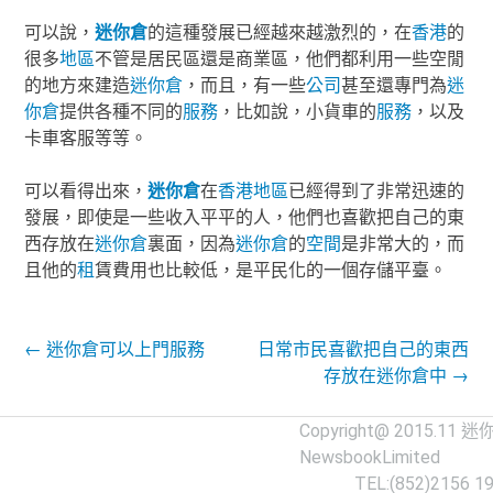
可以說，
迷你倉
的這種發展已經越來越激烈的，在
香港
的
很多
地區
不管是居民區還是商業區，他們都利用一些空閒
的地方來建造
迷你倉
，而且，有一些
公司
甚至還專門為
迷
你倉
提供各種不同的
服務
，比如說，小貨車的
服務
，以及
卡車客服等等。
可以看得出來，
迷你倉
在
香港
地區
已經得到了非常迅速的
發展，即使是一些收入平平的人，他們也喜歡把自己的東
西存放在
迷你倉
裏面，因為
迷你倉
的
空間
是非常大的，而
且他的
租
賃費用也比較低，是平民化的一個存儲平臺。
Post navigation
←
迷你倉可以上門服務
日常市民喜歡把自己的東西
存放在迷你倉中
→
Copyright@ 2015.11
迷
NewsbookLimited
TEL:(852)2156 1