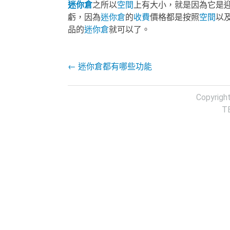
迷你倉
之所以
空間
上有大小，就是因為它是
虧，因為
迷你倉
的
收費
價格都是按照
空間
以
品的
迷你倉
就可以了。
Post navigation
←
迷你倉都有哪些功能
Copyrigh
T