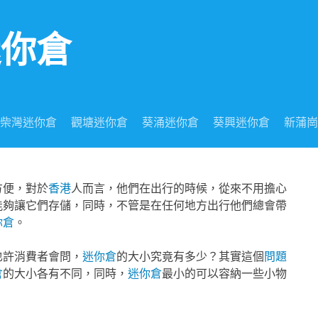
迷你倉
柴灣迷你倉
觀塘迷你倉
葵涌迷你倉
葵興迷你倉
新蒲崗
方便，對於
香港
人而言，他們在出行的時候，從來不用擔心
能夠讓它們存儲，同時，不管是在任何地方出行他們總會帶
你倉
。
也許消費者會問，
迷你倉
的大小究竟有多少？其實這個
問題
倉
的大小各有不同，同時，
迷你倉
最小的可以容納一些小物
。