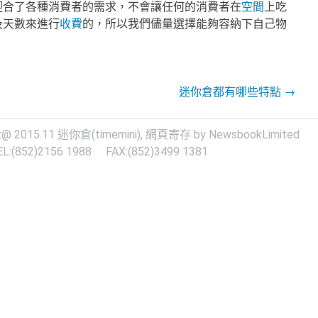
迎合了各種消費者的需求，不會讓任何的消費者在
空間
上吃
及天數來進行
收費
的，所以我們儘量選擇能夠容納下自己物
迷你倉都有哪些特點
→
t@ 2015.11
迷你倉
(timemini),
網頁寄存
by NewsbookLimited
EL:(852)2156 1988 FAX:(852)3499 1381