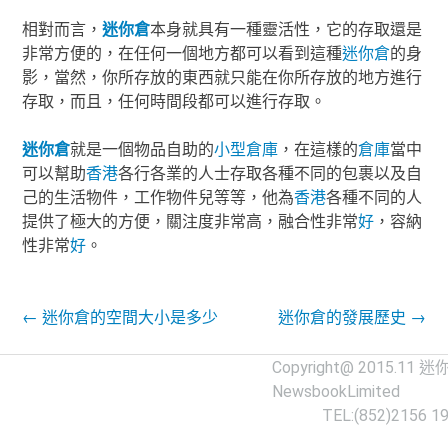
相對而言，
迷你倉
本身就具有一種靈活性，它的存取還是
非常方便的，在任何一個地方都可以看到這種
迷你倉
的身
影，當然，你所存放的東西就只能在你所存放的地方進行
存取，而且，任何時間段都可以進行存取。
迷你倉
就是一個物品自助的
小型
倉庫
，在這樣的
倉庫
當中
可以幫助
香港
各行各業的人士存取各種不同的包裹以及自
己的生活物件，工作物件兒等等，他為
香港
各種不同的人
提供了極大的方便，關注度非常高，融合性非常
好
，容納
性非常
好
。
Post navigation
←
迷你倉的空間大小是多少
迷你倉的發展歷史
→
Copyright@ 2015.11
迷
NewsbookLimited
TEL:(852)2156 1