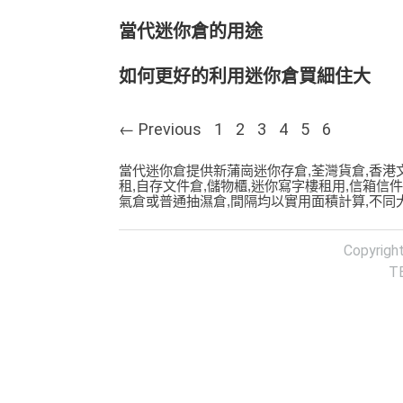
當代迷你倉的用途
如何更好的利用迷你倉買細住大
Posts navigation
← Previous
1
2
3
4
5
6
當代迷你倉提供新蒲崗迷你存倉,荃灣貨倉,香港
租,自存文件倉,儲物櫃,迷你寫字樓租用,信箱信
氣倉或普通抽濕倉,間隔均以實用面積計算,不同大
Copyrigh
T