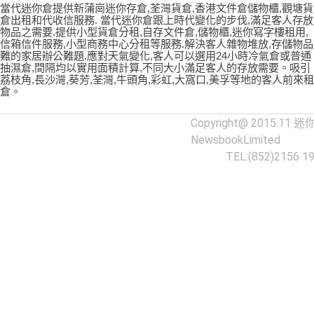
當代迷你倉提供新蒲崗迷你存倉,荃灣貨倉,香港文件倉儲物櫃,觀塘貨
倉出租和代收信服務. 當代迷你倉跟上時代變化的步伐,滿足客人存放
物品之需要.提供小型貨倉分租,自存文件倉,儲物櫃,迷你寫字樓租用,
信箱信件服務,小型商務中心分租等服務.解決客人雜物堆放,存儲物品
難的家居辦公難題.應對天氣變化,客人可以選用24小時冷氣倉或普通
抽濕倉,間隔均以實用面積計算,不同大小滿足客人的存放需要。吸引
荔枝角,長沙灣,葵芳,荃灣,牛頭角,彩虹,大窩口,美孚等地的客人前來租
倉。
Copyright@ 2015.11
迷
NewsbookLimited
TEL:(852)2156 1