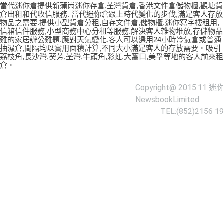
當代迷你倉提供新蒲崗迷你存倉,荃灣貨倉,香港文件倉儲物櫃,觀塘貨
倉出租和代收信服務. 當代迷你倉跟上時代變化的步伐,滿足客人存放
物品之需要.提供小型貨倉分租,自存文件倉,儲物櫃,迷你寫字樓租用,
信箱信件服務,小型商務中心分租等服務.解決客人雜物堆放,存儲物品
難的家居辦公難題.應對天氣變化,客人可以選用24小時冷氣倉或普通
抽濕倉,間隔均以實用面積計算,不同大小滿足客人的存放需要。吸引
荔枝角,長沙灣,葵芳,荃灣,牛頭角,彩虹,大窩口,美孚等地的客人前來租
倉。
Copyright@ 2015.11
迷
NewsbookLimited
TEL:(852)2156 1